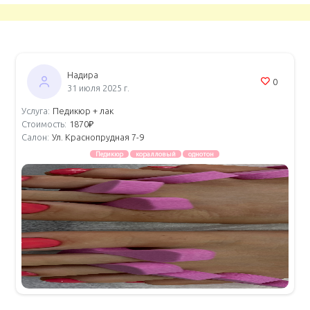
Надира
0
31 июля 2025 г.
Услуга:
Педикюр + лак
Стоимость:
1870₽
Салон:
Ул. Краснопрудная 7-9
Педикюр
коралловый
однотон