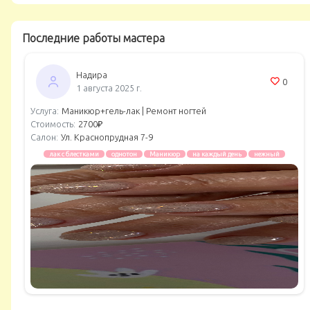
Последние работы мастера
Надира
0
1 августа 2025 г.
Услуга:
Маникюр+гель-лак |
Ремонт ногтей
Стоимость:
2700₽
Салон:
Ул. Краснопрудная 7-9
лак с блестками
однотон
Маникюр
на каждый день
нежный