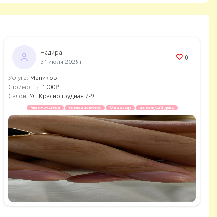
Надира
0
31 июля 2025 г.
Услуга:
Маникюр
Стоимость:
1000₽
Салон:
Ул. Краснопрудная 7-9
без покрытия
гигиенический
Маникюр
на каждый день