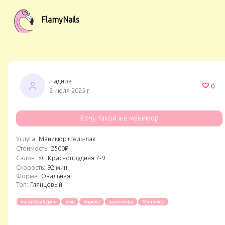
FlamyNails
Надира
0
2 июля 2025 г.
Хочу такой же маникюр
Услуга:
Маникюр+гель-лак
Стоимость:
2500₽
Салон:
Ул. Краснопрудная 7-9
Скорость:
92 мин.
Форма:
Овальная
Топ:
Глянцевый
на каждый день
нюд
порезы
заусеницы
Маникюр