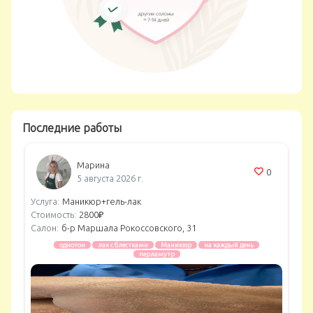
Последние работы
Марина
0
5 августа 2026 г.
Услуга:
Маникюр+гель-лак
Стоимость:
2800₽
Салон:
б-р Маршала Рокоссовского, 31
однотон
лак с блестками
Маникюр
на каждый день
перламутр