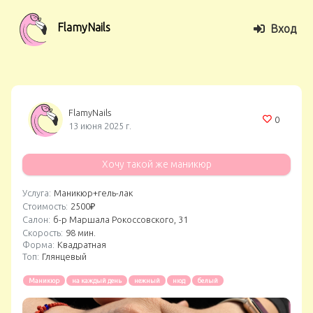
FlamyNails
Вход
FlamyNails
0
13 июня 2025 г.
Хочу такой же маникюр
Услуга:
Маникюр+гель-лак
Стоимость:
2500₽
Салон:
б-р Маршала Рокоссовского, 31
Скорость:
98 мин.
Форма:
Квадратная
Топ:
Глянцевый
Маникюр
на каждый день
нежный
нюд
белый