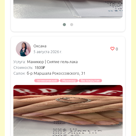
Оксана
0
5 августа 2026 г.
Услуга:
Маникюр |
Снятие гель-лака
Стоимость:
1800₽
Салон:
б-р Маршала Рокоссовского, 31
гигиенический
Маникюр
без покрытия