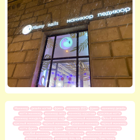
Маникюр
дизайн ногтей
френч
маникюр 2023
френч
маникюр дизайн
ногти маникюр
маникюр лето
маникюр короткие
красивые ногти
маникюр миндаль
маникюр нюд
однотонный маникюр
белый маникюр
красный маникюр
черный маникюр
розовый маникюр
черный маникюр
ногти френч
маникюр френч
светлый маникюр
желтый маникюр
голубой маникюр
маникюр с блестками
молочный маникюр
зеленый маникюр
маникюр гель лак
маникюр с блестками