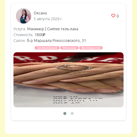
Оксана
0
5 августа 2026 г.
Услуга:
Маникюр |
Снятие гель-лака
Стоимость:
1800₽
Салон:
б-р Маршала Рокоссовского, 31
гигиенический
Маникюр
без покрытия