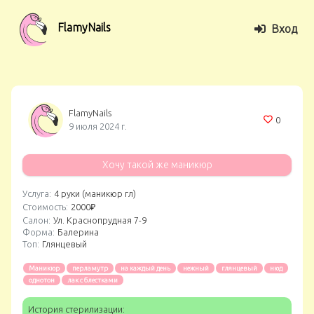
FlamyNails
Вход
FlamyNails
0
9 июля 2024 г.
Хочу такой же маникюр
Услуга:
4 руки (маникюр гл)
Стоимость:
2000₽
Салон:
Ул. Краснопрудная 7-9
Форма:
Балерина
Топ:
Глянцевый
Маникюр
перламутр
на каждый день
нежный
глянцевый
нюд
однотон
лак с блестками
История стерилизации: