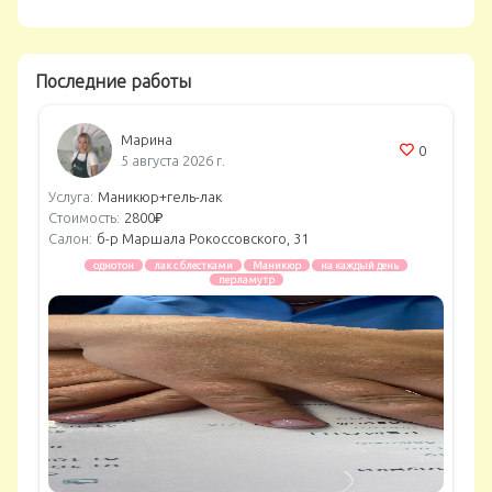
Последние работы
Марина
0
5 августа 2026 г.
Услуга:
Маникюр+гель-лак
Стоимость:
2800₽
Салон:
б-р Маршала Рокоссовского, 31
однотон
лак с блестками
Маникюр
на каждый день
перламутр