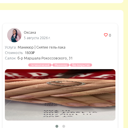
Оксана
0
5 августа 2026 г.
Услуга:
Маникюр |
Снятие гель-лака
Стоимость:
1800₽
Салон:
б-р Маршала Рокоссовского, 31
гигиенический
Маникюр
без покрытия