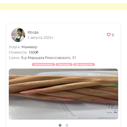
Ирода
0
5 августа 2026 г.
Услуга:
Маникюр
Стоимость:
1600₽
Салон:
б-р Маршала Рокоссовского, 31
гигиенический
Маникюр
без покрытия