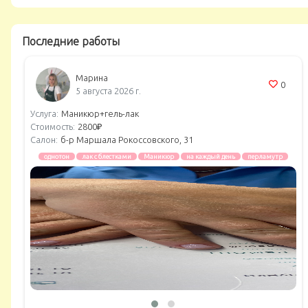
Последние работы
Марина
0
5 августа 2026 г.
Услуга:
Маникюр+гель-лак
Стоимость:
2800₽
Салон:
б-р Маршала Рокоссовского, 31
однотон
лак с блестками
Маникюр
на каждый день
перламутр