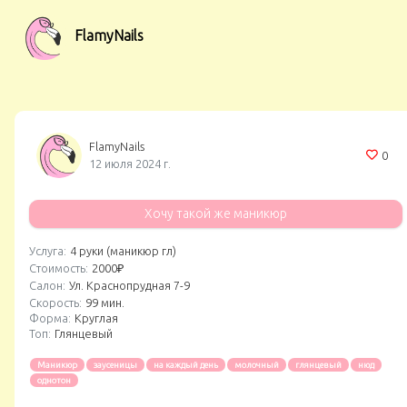
FlamyNails
FlamyNails
0
12 июля 2024 г.
Хочу такой же маникюр
Услуга:
4 руки (маникюр гл)
Стоимость:
2000₽
Салон:
Ул. Краснопрудная 7-9
Скорость:
99 мин.
Форма:
Круглая
Топ:
Глянцевый
Маникюр
заусеницы
на каждый день
молочный
глянцевый
нюд
однотон