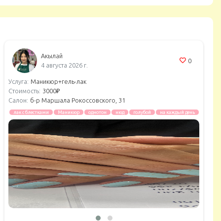
Акылай
0
4 августа 2026 г.
Услуга:
Маникюр+гель-лак
Стоимость:
3000₽
Салон:
б-р Маршала Рокоссовского, 31
лак с блестками
Маникюр
однотон
нюд
голубой
на каждый день