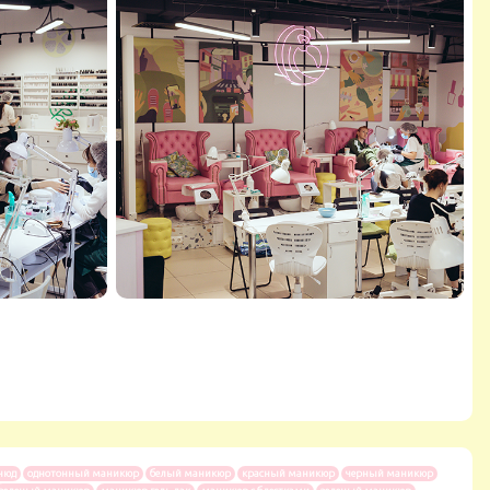
нюд
однотонный маникюр
белый маникюр
красный маникюр
черный маникюр