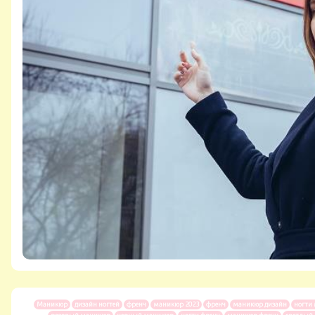
Маникюр
дизайн ногтей
френч
маникюр 2023
френч
маникюр дизайн
ногти