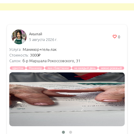
Акылай
0
5 августа 2026 г.
Услуга:
Маникюр+гель-лак
Стоимость:
3000₽
Салон:
б-р Маршала Рокоссовского, 31
однотон
Маникюр
лак с блестками
на каждый день
нежно розовый