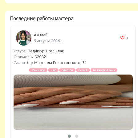
Последние работы мастера
Акылай
0
5 августа 2026 г.
Услуга:
Педикюр + гель-лак
Стоимость:
3200₽
Салон:
б-р Маршала Рокоссовского, 31
Маникюр
нюд
однотон
белый
на каждый день