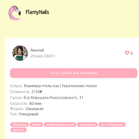
FlamyNails
Акылай
0
26 мая 2024 г.
Хочу такой же маникюр
Услуга:
Маникюр+гель-лак |
Укрепление гелем
Стоимость:
2150₽
Салон:
б-р Маршала Рокоссовского, 31
Скорость:
80 мин.
Форма:
Овальная
Топ:
Глянцевый
Маникюр
синий
комбинированный
глянцевый
лак с блестками
однотон