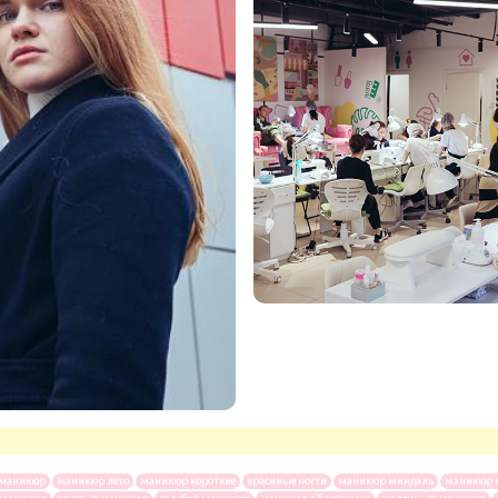
 маникюр
маникюр лето
маникюр короткие
красивые ногти
маникюр миндаль
маникюр 