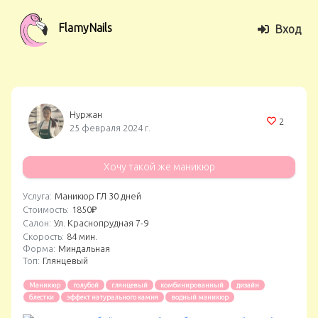
FlamyNails
Вход
Нуржан
2
25 февраля 2024 г.
Хочу такой же маникюр
Услуга:
Маникюр ГЛ 30 дней
Стоимость:
1850₽
Салон:
Ул. Краснопрудная 7-9
Скорость:
84 мин.
Форма:
Миндальная
Топ:
Глянцевый
Маникюр
голубой
глянцевый
комбинированный
дизайн
блестки
эффект натурального камня
водный маникюр