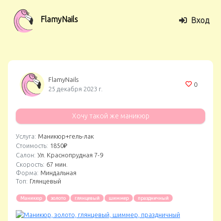
FlamyNails
Вход
FlamyNails
0
25 декабря 2023 г.
Хочу такой же маникюр
Услуга:
Маникюр+гель-лак
Стоимость:
1850₽
Салон:
Ул. Краснопрудная 7-9
Скорость:
67 мин.
Форма:
Миндальная
Топ:
Глянцевый
Маникюр
золото
глянцевый
шиммер
праздничный