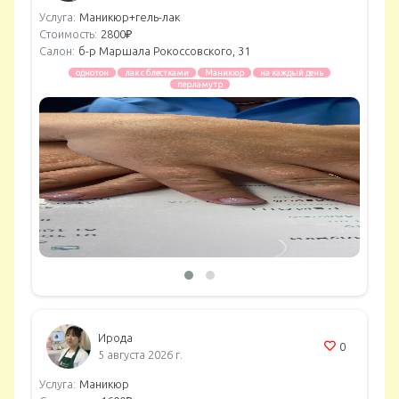
Услуга:
Маникюр+гель-лак
Стоимость:
2800₽
Салон:
б-р Маршала Рокоссовского, 31
однотон
лак с блестками
Маникюр
на каждый день
перламутр
Ирода
0
5 августа 2026 г.
Услуга:
Маникюр