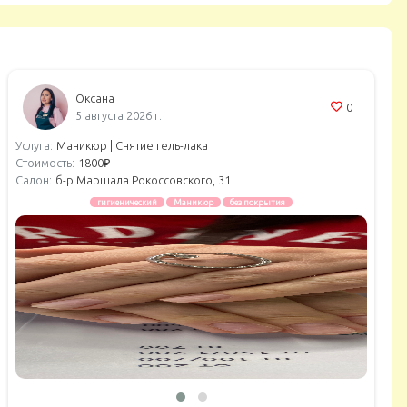
Оксана
0
5 августа 2026 г.
Услуга:
Маникюр |
Снятие гель-лака
Стоимость:
1800₽
Салон:
б-р Маршала Рокоссовского, 31
гигиенический
Маникюр
без покрытия