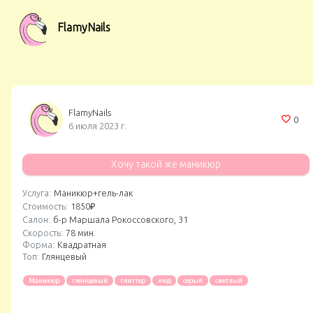
FlamyNails
FlamyNails
0
6 июля 2023 г.
Хочу такой же маникюр
Услуга:
Маникюр+гель-лак
Стоимость:
1850₽
Салон:
б-р Маршала Рокоссовского, 31
Скорость:
78 мин.
Форма:
Квадратная
Топ:
Глянцевый
Маникюр
глянцевый
глиттер
нюд
серый
светлый