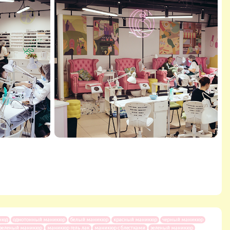
нюд
однотонный маникюр
белый маникюр
красный маникюр
черный маникюр
зеленый маникюр
маникюр гель лак
маникюр с блестками
зеленый маникюр