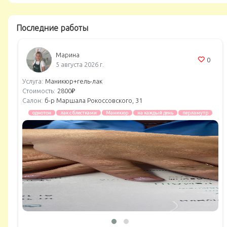
Последние работы
Марина
0
5 августа 2026 г.
Услуга:
Маникюр+гель-лак
Стоимость:
2800₽
Салон:
б-р Маршала Рокоссовского, 31
однотон
лак с блестками
Маникюр
на каждый день
перламутр