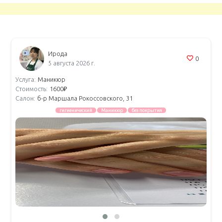
Ирода
0
5 августа 2026 г.
Услуга:
Маникюр
Стоимость:
1600₽
Салон:
б-р Маршала Рокоссовского, 31
гигиенический
Маникюр
без покрытия