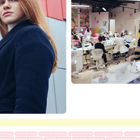
 маникюр
маникюр лето
маникюр короткие
красивые ногти
маникюр миндаль
маникюр 
 маникюр
желтый маникюр
голубой маникюр
маникюр с блестками
молочный маникюр