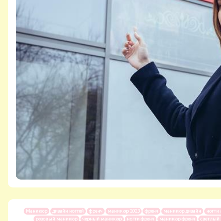
Маникюр
дизайн ногтей
френч
маникюр 2023
френч
маникюр дизайн
ногти
розовый маникюр
черный маникюр
ногти френч
маникюр френч
светлый