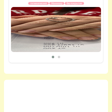
гигиенический
Маникюр
без покрытия