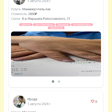
5 августа 2026 г.
Услуга:
Маникюр+гель-лак
Стоимость:
2800₽
Салон:
б-р Маршала Рокоссовского, 31
однотон
лак с блестками
Маникюр
на каждый день
перламутр
Ирода
0
5 августа 2026 г.