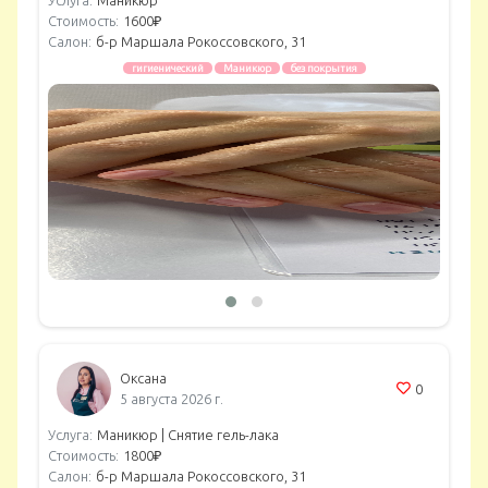
Услуга:
Маникюр
Стоимость:
1600₽
Салон:
б-р Маршала Рокоссовского, 31
гигиенический
Маникюр
без покрытия
Оксана
0
5 августа 2026 г.
Услуга:
Маникюр |
Снятие гель-лака
Стоимость:
1800₽
Салон:
б-р Маршала Рокоссовского, 31