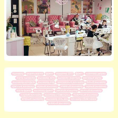
Маникюр
дизайн ногтей
френч
маникюр 2023
френч
маникюр дизайн
ногти маникюр
маникюр лето
маникюр короткие
красивые ногти
маникюр миндаль
маникюр нюд
однотонный маникюр
белый маникюр
красный маникюр
черный маникюр
розовый маникюр
черный маникюр
ногти френч
маникюр френч
светлый маникюр
желтый маникюр
голубой маникюр
маникюр с блестками
молочный маникюр
зеленый маникюр
маникюр гель лак
маникюр с блестками
зеленый маникюр