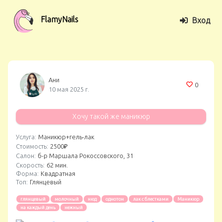
FlamyNails
Вход
Ани
0
10 мая 2025 г.
Хочу такой же маникюр
Услуга:
Маникюр+гель-лак
Стоимость:
2500₽
Салон:
б-р Маршала Рокоссовского, 31
Скорость:
62 мин.
Форма:
Квадратная
Топ:
Глянцевый
глянцевый
молочный
нюд
однотон
лак с блестками
Маникюр
на каждый день
нежный