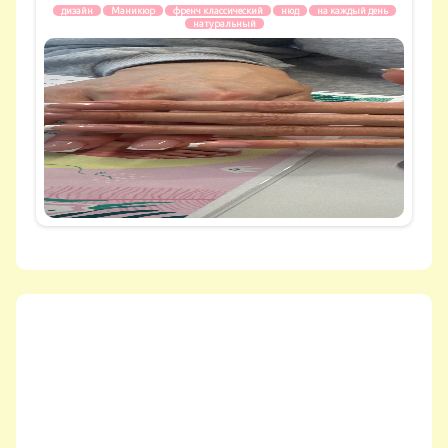
дизайн
Маникюр
френч классический
нюд
на каждый день
натуральный