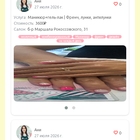
Ани
0
27 июля 2026 г.
Услуга:
Маникюр+гель-лак |
Френч, лунки, антилунки
Стоимость:
3600₽
Салон:
б-р Маршала Рокоссовского, 31
молочный
комбинированный
Маникюр
френч
дизайн
на каждый день
Ани
0
27 июля 2026 г.