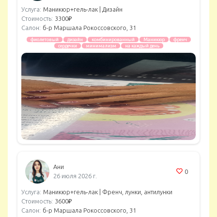
Услуга:
Маникюр+гель-лак |
Дизайн
Стоимость:
3300₽
Салон:
б-р Маршала Рокоссовского, 31
фиолетовый
дизайн
комбинированный
Маникюр
френч
сердечки
минимализм
на каждый день
Ани
0
26 июля 2026 г.
Услуга:
Маникюр+гель-лак |
Френч, лунки, антилунки
Стоимость:
3600₽
Салон:
б-р Маршала Рокоссовского, 31